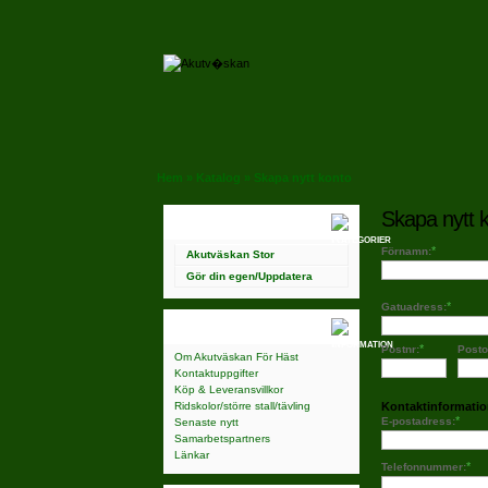
Hem
»
Katalog
»
Skapa nytt konto
Skapa nytt 
Kategorier
*
Förnamn:
Akutväskan Stor
Gör din egen/Uppdatera
*
Gatuadress:
Information
*
Postnr:
Posto
Om Akutväskan För Häst
Kontaktuppgifter
Köp & Leveransvillkor
Ridskolor/större stall/tävling
Kontaktinformati
*
E-postadress:
Senaste nytt
Samarbetspartners
Länkar
*
Telefonnummer: