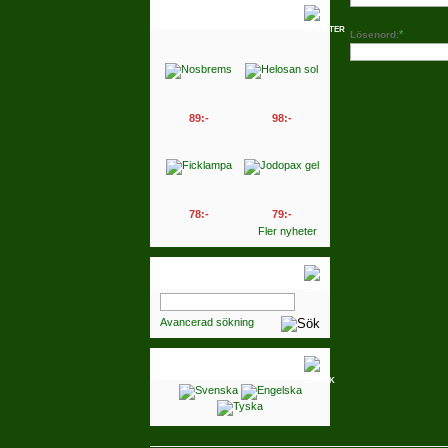
Nyheter
*
Lösenord:
89:-
98:-
78:-
79:-
Fler nyheter
Sök
Avancerad sökning
Språk