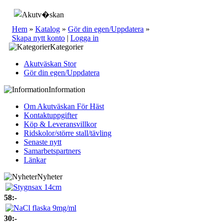
Hem
»
Katalog
»
Gör din egen/Uppdatera
»
Skapa nytt konto
|
Logga in
Kategorier
Akutväskan Stor
Gör din egen/Uppdatera
Information
Om Akutväskan För Häst
Kontaktuppgifter
Köp & Leveransvillkor
Ridskolor/större stall/tävling
Senaste nytt
Samarbetspartners
Länkar
Nyheter
58:-
30:-