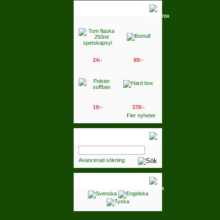
Nyheter
24:-
89:-
19:-
378:-
Fler nyheter
Sök
Avancerad sökning
Språk