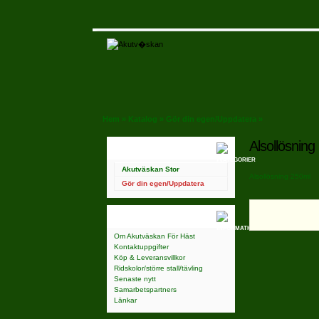
Hem
»
Katalog
»
Gör din egen/Uppdatera
»
Alsollösning
Kategorier
Akutväskan Stor
Alsollösning 250ml
Gör din egen/Uppdatera
Information
Om Akutväskan För Häst
Kontaktuppgifter
Köp & Leveransvillkor
Ridskolor/större stall/tävling
Senaste nytt
Samarbetspartners
Länkar