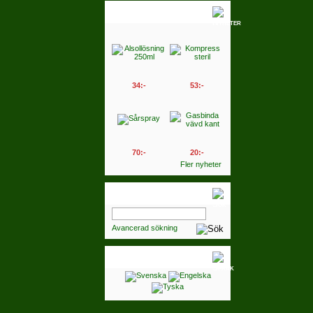
Nyheter
34:-
53:-
70:-
20:-
Fler nyheter
Sök
Avancerad sökning
Språk