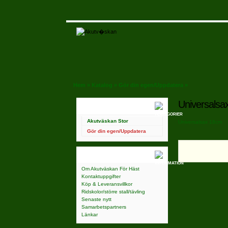
Hem
»
Katalog
»
Gör din egen/Uppdatera
»
Universalsa
Kategorier
Akutväskan Stor
Universalsax 18cm
Gör din egen/Uppdatera
Information
Om Akutväskan För Häst
Kontaktuppgifter
Köp & Leveransvillkor
Ridskolor/större stall/tävling
Senaste nytt
Samarbetspartners
Länkar